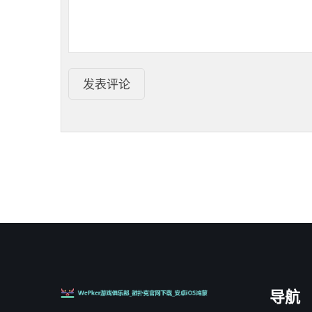
发表评论
导航