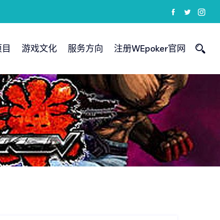
项目
游戏文化
服务方向
注册WEpoker官网