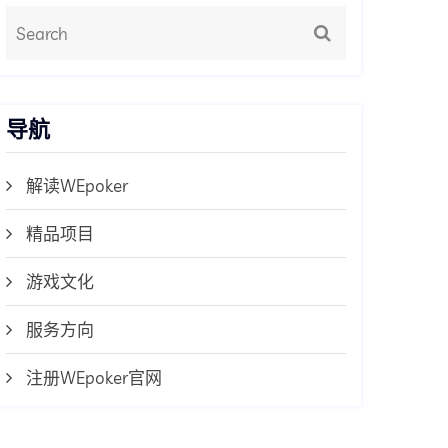
导航
解读WEpoker
精品项目
游戏文化
服务方向
注册WEpoker官网