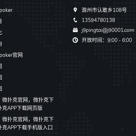
oker
滁州市认敢乡108号
13594780138
目
j9pingtai@j90001.com
化
开放时间：9:00 - 6:00
向
poker官网
图
图
图
，微扑克官网，微扑克下
扑克APP下载网页版
，微扑克官网，微扑克下
扑克APP下载手机版入口