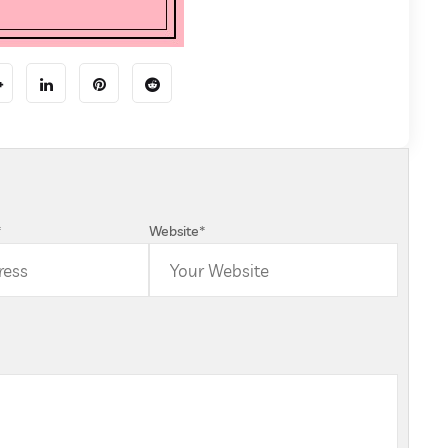
*
Website
*