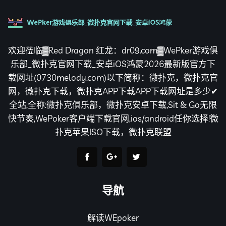
欢迎莅临▓Red Dragon 红龙：dr09.com▓WePker游戏俱
乐部_微扑克官网下载_安卓iOS鸿蒙2026最新版官方下
载网址(0730melody.com)以下简称：微扑克，微扑克官
网，微扑克下载，微扑克APP下载APP下载网址是多少✔
全站,全称:微扑克俱乐部，微扑克安卓下载,Sit & Go无限
快节奏,WePoker客户端下载官网,ios/android任你选择!微
扑克苹果ISO下载，微扑克联盟
导航
解读WEpoker