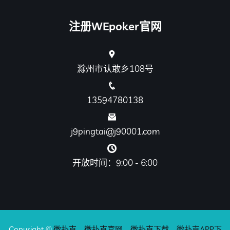
注册WEpoker官网
滁州市认敢乡108号
13594780138
j9pingtai@j90001.com
开放时间：9:00 - 6:00
Copyright ©
微扑克，微扑克官网，微扑克下载，微扑克APP下