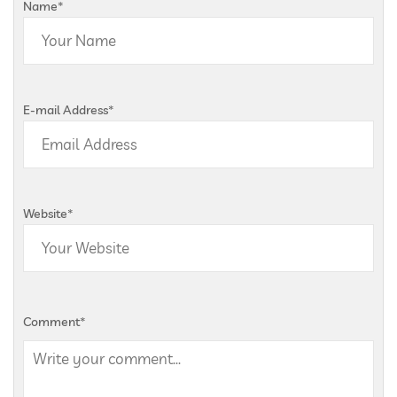
Name
*
E-mail Address
*
Website
*
Comment
*