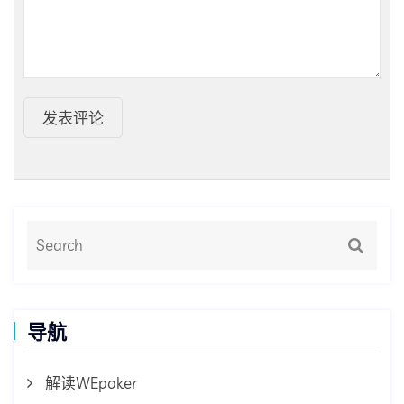
发表评论
导航
解读WEpoker