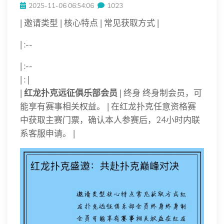
2025-11-06 06:54:06
1023
| 邀请类型 | 核心特点 | 常见获取方式 |
| :--
| :--
| : |
|
红龙扑克远征俱乐部会员
| 终身 终身制会员，可
能享有赛事相关权益。 | 在红龙扑克任意资格赛
中获取主赛门票，确认本人参赛后，24小时内联
系客服申请。 |