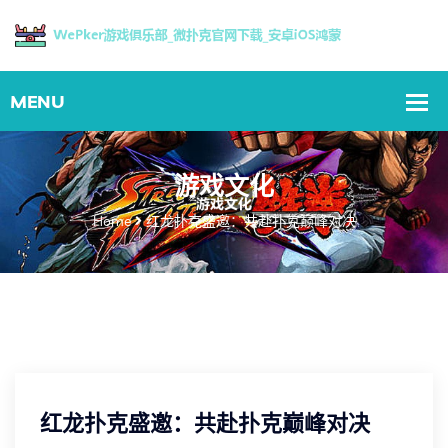
游戏文化
Home
红龙扑克盛邀：共赴扑克巅峰对决
红龙扑克盛邀：共赴扑克巅峰对决