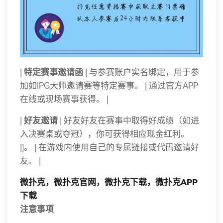
|
特定赛事邀请函
| 与参赛账户实名绑定，用于参
加如IPG大师邀请赛等特定赛事。 | 通过官方APP
在线或现场赛事获得。 |
|
好友邀请
| 好友好友在赛事中取得好成绩（如进
入决赛桌或夺冠），你可获得相应现金红利。
|]。 | 在游戏内使用自己的专属链接或代码邀请好
友。 |
微扑克，微扑克官网，微扑克下载，微扑克APP
下载
注意事项